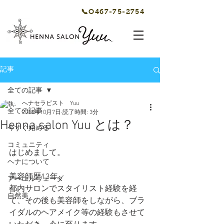
📞O467-75-2754
記事
全ての記事
へナセラピスト Yuu
全ての記事
2018年10月7日
読了時間: 3分
Henna salon Yuu とは？
今すぐ始める
コミュニティ
はじめまして。
ヘナについて
美容師歴13年。　
アーユルヴェーダ
都内サロンでスタイリスト経験を経
自然美
て、その後も美容師をしながら、ブラ
イダルのヘアメイク等の経験もさせて