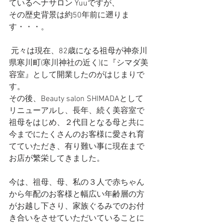
ているヘナサロン Yuuですが、
その歴史背景は約50年前に遡りま
す・・・。
 元々は現在、82歳になる祖母が神奈川
県寒川町(寒川神社の近く)に『シマダ美
容室』として開業したのがはじまりで
す。
その後、Beauty salon SHIMADAとして
リニューアルし、長年、続く美容室で
祖母をはじめ、２代目となる母と共に
今までにたくさんのお客様に愛され育
てていただき、有り難い事に現在まで
お店が繁栄してきました。
今は、祖母、母、私の３人で赤ちゃん
から年配のお客様と幅広い年齢層の方
がお越し下さり、家族ぐるみでのお付
き合いをさせていただいていることに