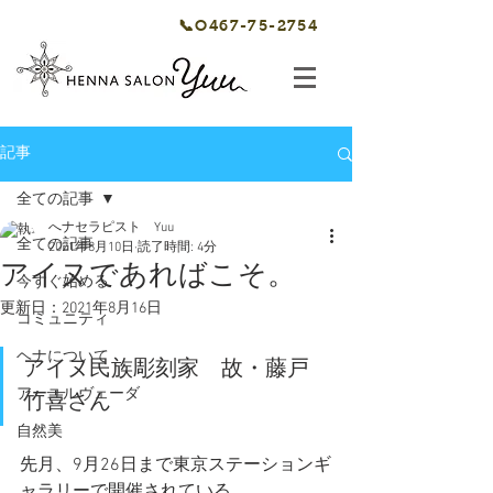
📞O467-75-2754
記事
全ての記事
へナセラピスト Yuu
全ての記事
2021年8月10日
読了時間: 4分
アイヌであればこそ。
今すぐ始める
更新日：
2021年8月16日
コミュニティ
ヘナについて
アイヌ民族彫刻家　故・藤戸　
アーユルヴェーダ
竹喜さん
自然美
先月、9月26日まで東京ステーションギ
ャラリーで開催されている